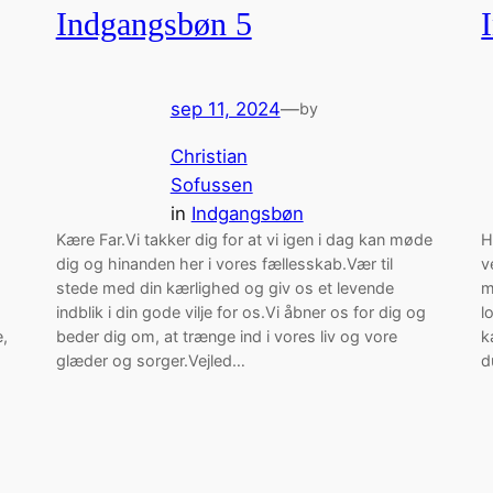
Indgangsbøn 5
sep 11, 2024
—
by
Christian
Sofussen
in
Indgangsbøn
Kære Far.Vi takker dig for at vi igen i dag kan møde
H
dig og hinanden her i vores fællesskab.Vær til
v
stede med din kærlighed og giv os et levende
m
indblik i din gode vilje for os.Vi åbner os for dig og
l
e,
beder dig om, at trænge ind i vores liv og vore
k
glæder og sorger.Vejled…
d