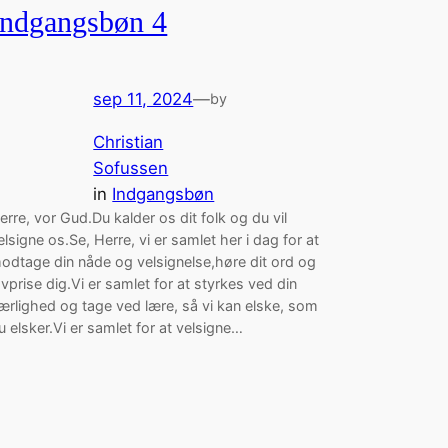
Indgangsbøn 4
sep 11, 2024
—
by
Christian
Sofussen
in
Indgangsbøn
erre, vor Gud.Du kalder os dit folk og du vil
elsigne os.Se, Herre, vi er samlet her i dag for at
odtage din nåde og velsignelse,høre dit ord og
ovprise dig.Vi er samlet for at styrkes ved din
ærlighed og tage ved lære, så vi kan elske, som
u elsker.Vi er samlet for at velsigne…