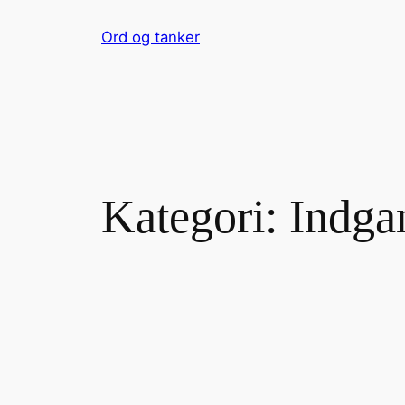
Spring
Ord og tanker
til
indhold
Kategori:
Indga