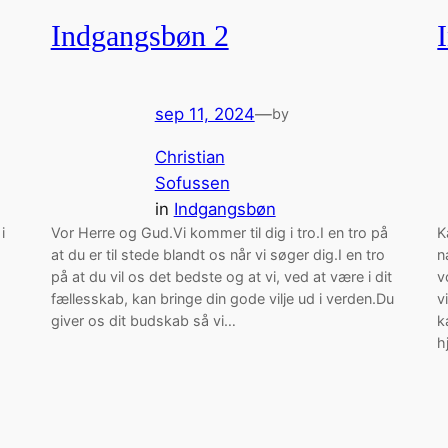
Indgangsbøn 2
sep 11, 2024
—
by
Christian
Sofussen
in
Indgangsbøn
i
Vor Herre og Gud.Vi kommer til dig i tro.I en tro på
K
at du er til stede blandt os når vi søger dig.I en tro
n
på at du vil os det bedste og at vi, ved at være i dit
v
fællesskab, kan bringe din gode vilje ud i verden.Du
v
giver os dit budskab så vi…
k
h