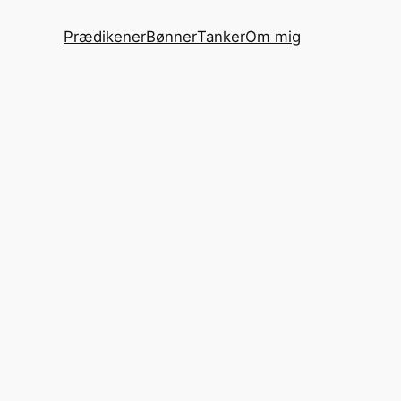
Prædikener
Bønner
Tanker
Om mig