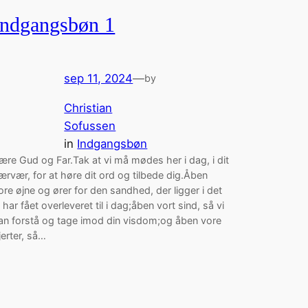
Indgangsbøn 1
sep 11, 2024
—
by
Christian
Sofussen
in
Indgangsbøn
ære Gud og Far.Tak at vi må mødes her i dag, i dit
ærvær, for at høre dit ord og tilbede dig.Åben
ore øjne og ører for den sandhed, der ligger i det
i har fået overleveret til i dag;åben vort sind, så vi
an forstå og tage imod din visdom;og åben vore
jerter, så…